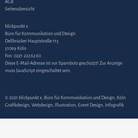
AGB
Seitenübersicht
blickpunkt x
Büro für Kommunikation und Design
Dellbrücker Hauptstraße 113
51069 Köln
Fon:
0221 222 62 60
Diese E-Mail-Adresse ist vor Spambots geschützt! Zur Anzeige
muss JavaScript eingeschaltet sein.
© 2021 blickpunkt x, Büro für Kommunikation und Design, Köln
Grafikdesign
,
Webdesign
,
Illustration
,
Event Design
,
Infografik