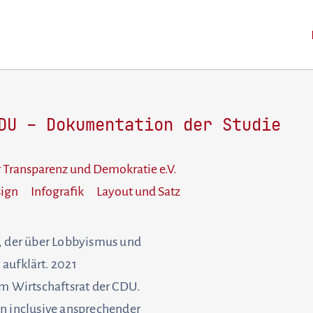
DU – Dokumentation der Studie
ür Transparenz und Demokratie e.V.
sign
Infografik
Layout und Satz
, der über Lobbyismus und
aufklärt. 2021
um Wirtschaftsrat der CDU.
n inclusive ansprechender