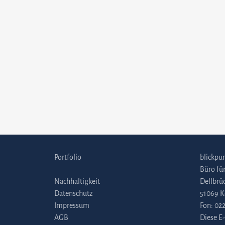
Portfolio
blickpun
Büro fü
Nachhaltigkeit
Dellbrü
Datenschutz
51069 K
Impressum
Fon:
022
AGB
Diese E