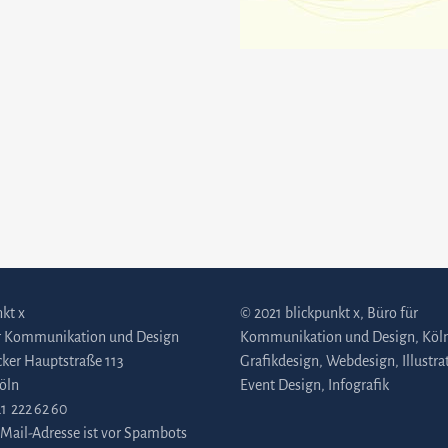
kt x
© 2021 blickpunkt x, Büro für
r Kommunikation und Design
Kommunikation und Design, Köl
cker Hauptstraße 113
Grafikdesign
,
Webdesign
,
Illustra
öln
Event Design
,
Infografik
1 222 62 60
-Mail-Adresse ist vor Spambots